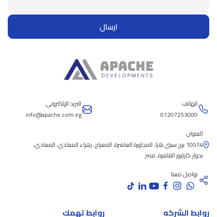
ارسال
الهاتف
البريد الإلكتروني
info@apache.com.eg
01207253000
العنوان
10074 برج سيتي بلازا، المجاورة العاشرة، المعراج، زهراء المعادي، المعادي،
بحوار كارفور القاهرة، مصر.
تواصل معنا
روابط الشركه
روابط تهمك