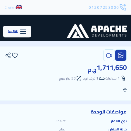
01207253000
English
القائمة
1,711,650
ج.م
1 حمامات
1 غرف نوم
58 متر مربع
مواصفات الوحدة
نوع العقار :
Chalet
حالة العقار :
متاح