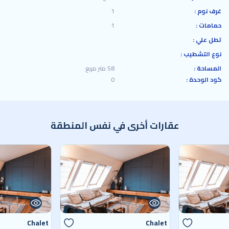
غرف نوم :
1
حمامات :
1
تطل علي :
نوع التشطيب :
المساحة :
58 متر مربع
كود الوحدة :
0
عقارات أخرى في نفس المنطقة
Chalet
Chalet