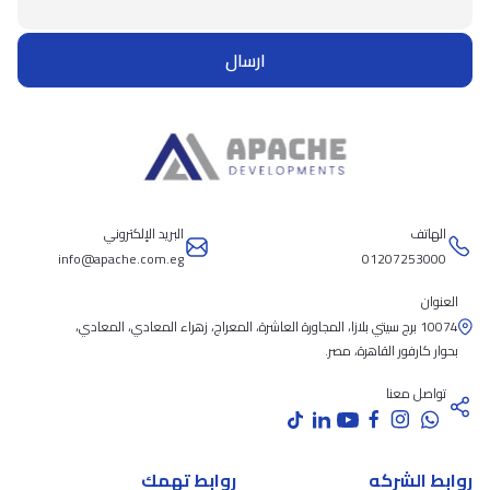
ارسال
الهاتف
البريد الإلكتروني
info@apache.com.eg
01207253000
العنوان
10074 برج سيتي بلازا، المجاورة العاشرة، المعراج، زهراء المعادي، المعادي،
بحوار كارفور القاهرة، مصر.
تواصل معنا
روابط الشركه
روابط تهمك