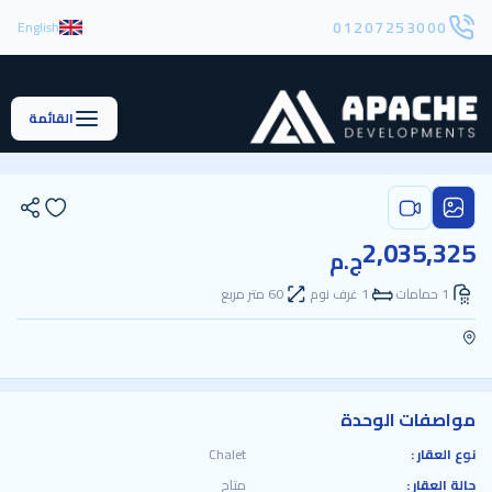
01207253000
English
القائمة
2,035,325
ج.م
1 حمامات
1 غرف نوم
60 متر مربع
مواصفات الوحدة
نوع العقار :
Chalet
حالة العقار :
متاح