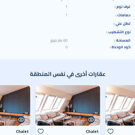
غرف نوم :
1
حمامات :
1
تطل علي :
نوع التشطيب :
المساحة :
60 متر مربع
كود الوحدة :
0
عقارات أخرى في نفس المنطقة
Chalet
Chalet