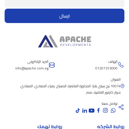
ارسال
الهاتف
البريد الإلكتروني
info@apache.com.eg
01207253000
العنوان
10074 برج سيتي بلازا، المجاورة العاشرة، المعراج، زهراء المعادي، المعادي،
بحوار كارفور القاهرة، مصر.
تواصل معنا
روابط الشركه
روابط تهمك