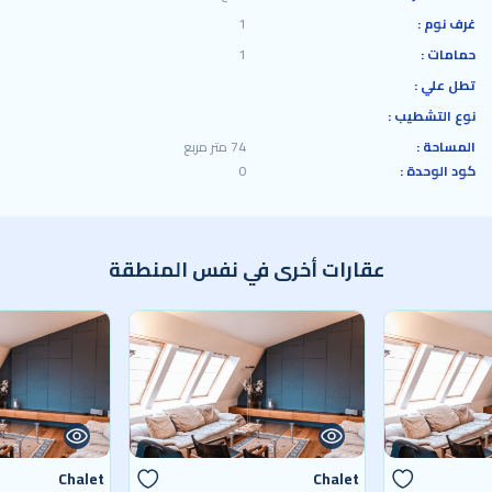
غرف نوم :
1
حمامات :
1
تطل علي :
نوع التشطيب :
المساحة :
74 متر مربع
كود الوحدة :
0
عقارات أخرى في نفس المنطقة
Chalet
Chalet