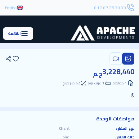
01207253000
English
القائمة
3,228,440
ج.م
1 حمامات
1 غرف نوم
62 متر مربع
مواصفات الوحدة
نوع العقار :
Chalet
حالة العقار :
متاح