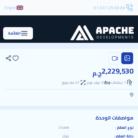
01207253000
English
القائمة
2,229,530
ج.م
1 حمامات
0 غرف نوم
47 متر مربع
مواصفات الوحدة
نوع العقار :
Chalet
حالة العقار :
متاح