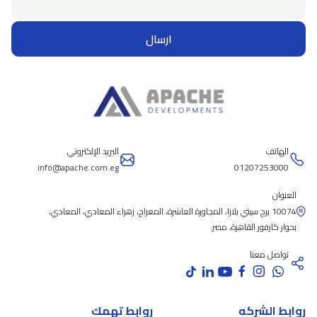
ارسال
الهاتف
البريد الإلكتروني
info@apache.com.eg
01207253000
العنوان
10074 برج سيتي بلازا، المجاورة العاشرة، المعراج، زهراء المعادي، المعادي،
بحوار كارفور القاهرة، مصر.
تواصل معنا
روابط الشركه
روابط تهمك