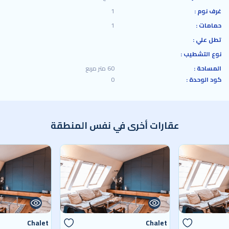
غرف نوم :
1
حمامات :
1
تطل علي :
نوع التشطيب :
المساحة :
60 متر مربع
كود الوحدة :
0
عقارات أخرى في نفس المنطقة
Chalet
Chalet