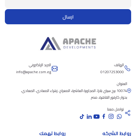
ارسال
الهاتف
البريد الإلكتروني
info@apache.com.eg
01207253000
العنوان
10074 برج سيتي بلازا، المجاورة العاشرة، المعراج، زهراء المعادي، المعادي،
بحوار كارفور القاهرة، مصر.
تواصل معنا
روابط الشركه
روابط تهمك