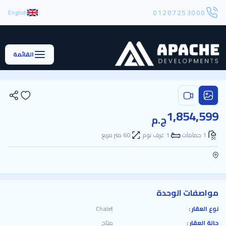
01207253000
English
القائمة
1,854,599
ج.م
1 حمامات
1 غرف نوم
60 متر مربع
مواصفات الوحدة
نوع العقار :
Chalet
حالة العقار :
متاح