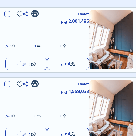
Chalet
2,001,486
ج.م
1
1
59 م
اتصال
واتس أب
Chalet
1,559,053
ج.م
1
0
42 م
اتصال
واتس أب