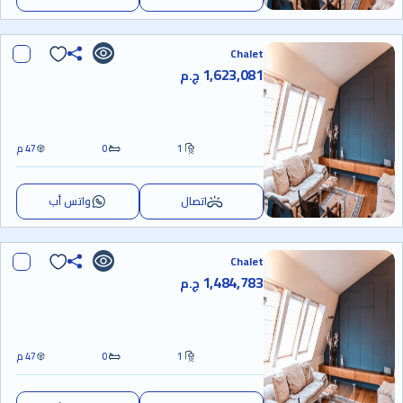
Chalet
1,623,081
ج.م
1
0
47 م
اتصال
واتس أب
Chalet
1,484,783
ج.م
1
0
47 م