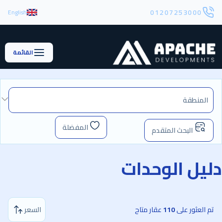
01207253000
English
القائمة
المنطقة
المفضلة
البحث المتقدم
ليل الوحدات
تم العثور على
110
عقار متاح
السعر