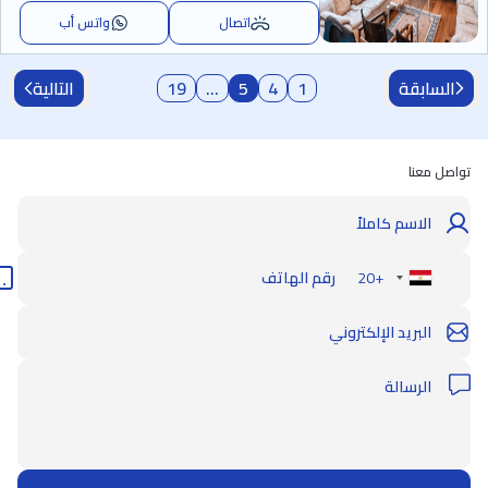
اتصال
واتس أب
السابقة
1
4
5
...
19
التالية
تواصل معنا
+20
Egypt
+20